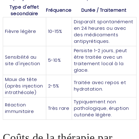
Type d'effet
Fréquence
Durée / Traitement
secondaire
Disparaît spontanément
en 24 heures ou avec
Fièvre légère
10-15%
des médicaments
antipyrétiques.
Persiste 1-2 jours, peut
Sensibilité au
être traitée avec un
5-10%
site d'injection
traitement local à la
glace.
Maux de tête
Traitée avec repos et
(après injection
2-5%
hydratation.
intrathécale)
Typiquement non
Réaction
Très rare
pathologique, éruption
immunitaire
cutanée légère.
Coûts de la thérapie par